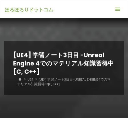
コ
ほろほろりドットコム
ン
テ
ン
ツ
へ
[UE4] 学習ノート3日目 -Unreal
ス
Engine 4でのマテリアル知識習得中
[C, C++]
キ
ホ
UE4
[UE4] 学習ノート3日目 -UNREAL ENGINE 4でのマ
ッ
ー
テリアル知識習得中[C, C++]
ム
プ