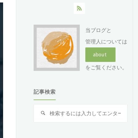
当ブログと
管理人については
をご覧ください。
記事検索
検
索
対