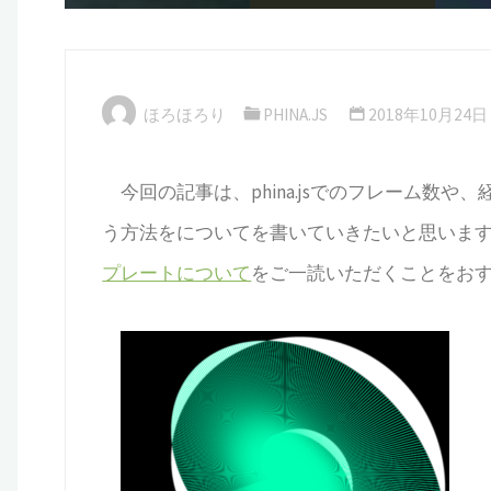
ほろほろり
PHINA.JS
2018年10月24日
今回の記事は、phina.jsでのフレーム数や
う方法をについてを書いていきたいと思いま
プレートについて
をご一読いただくことをお