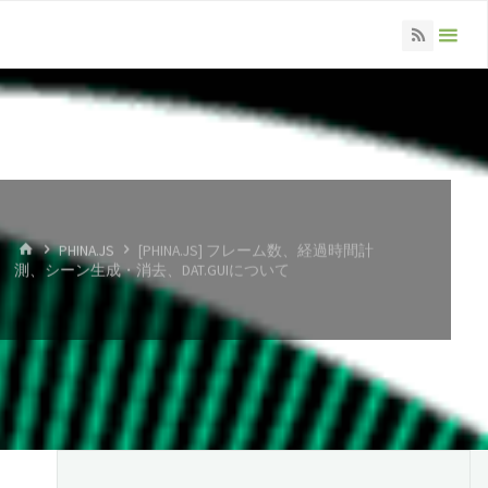
ホ
PHINA.JS
[PHINA.JS] フレーム数、経過時間計
ー
測、シーン生成・消去、DAT.GUIについて
ム