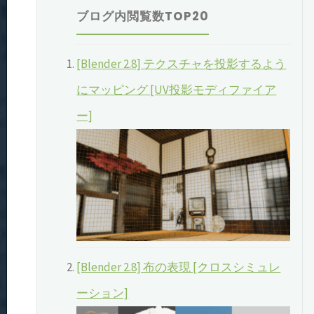
象:
ブログ内閲覧数TOP20
[Blender 2.8] テクスチャを投影するよう
にマッピング [UV投影モディファイア
ー]
[Blender 2.8] 布の表現 [クロスシミュレ
ーション]