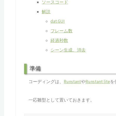
ソースコード
解説
dat.GUI
フレーム数
経過秒数
シーン生成、消去
準備
コーディングは、
Runstant
や
Runstant lite
を
一応雛型として置いておきます。