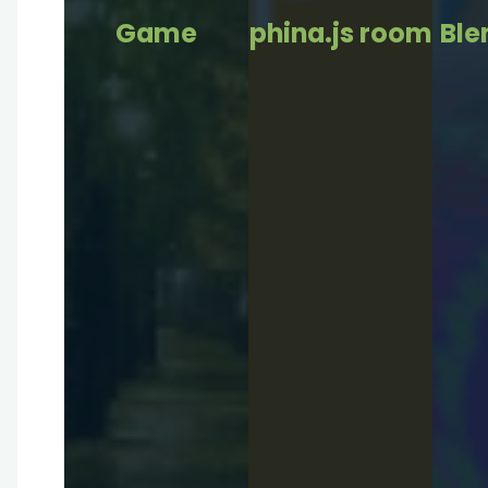
Game
phina.js room
Ble