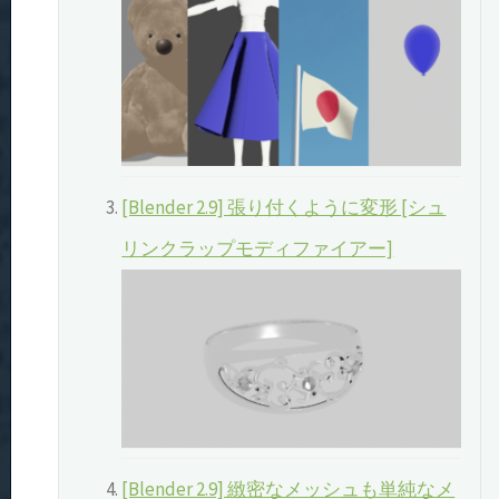
[Blender 2.9] 張り付くように変形 [シュ
リンクラップモディファイアー]
[Blender 2.9] 緻密なメッシュも単純なメ