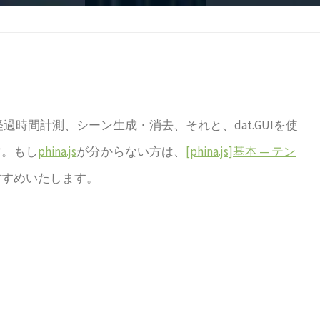
、経過時間計測、シーン生成・消去、それと、dat.GUIを使
す。もし
phina.js
が分からない方は、
[phina.js]基本 — テン
すすめいたします。