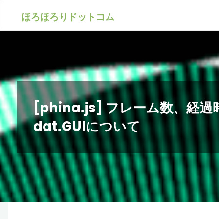
コ
ほろほろりドットコム
ン
テ
ン
ツ
へ
[phina.js] フレーム数
ス
dat.GUIについて
キ
ッ
プ