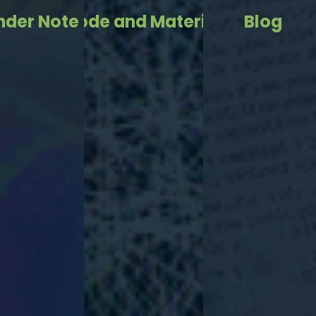
nder Note
Code and Material
Blog