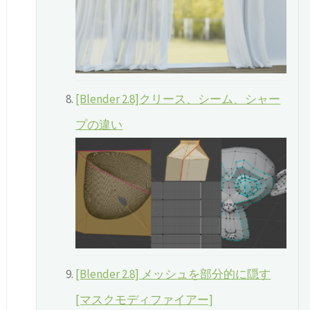
[Blender 2.8]クリース、シーム、シャー
プの違い
[Blender 2.8] メッシュを部分的に隠す
[マスクモディファイアー]