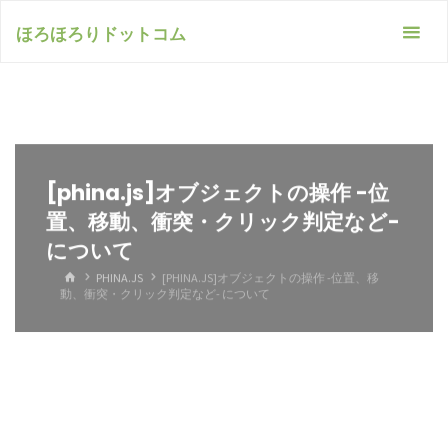
コ
ほろほろりドットコム
ン
テ
ン
ツ
へ
[phina.js]オブジェクトの操作 -位
ス
置、移動、衝突・クリック判定など-
について
キ
ホ
PHINA.JS
[PHINA.JS]オブジェクトの操作 -位置、移
ッ
ー
動、衝突・クリック判定など- について
ム
プ